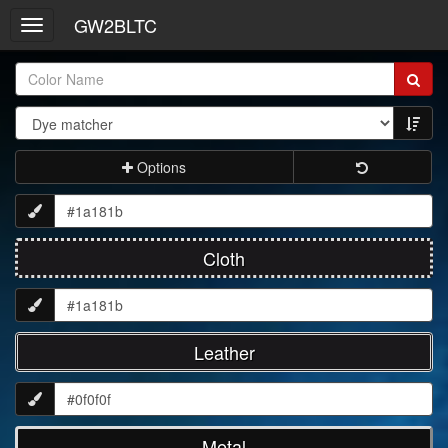
GW2BLTC
Toggle
navigation
Item
Name:
Options
Cloth
Leather
Metal