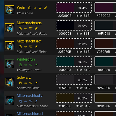
Wein
94.4
%
Wein-Farbe
#2D0923
#1A181B
#2B0C22
Mitternachtseis
91.0
%
Mitternachtseis-Farbe
#000008
#1A181B
#0F1518
Mitternachtsrot
95.3
%
Mitternachtsrot-Farbe
#250F0B
#1A181B
#250F0B
Wintergrün
94.1
%
Wintergrün-Farbe
#002323
#1A181B
#002020
Schwarz
95.7
%
Schwarze Farbe
#252326
#1A181B
#252326
Mitternachtsoliv
95.2
%
Mitternachtsoliv-Farbe
#201906
#1A181B
#201906
Mitternachtsrost