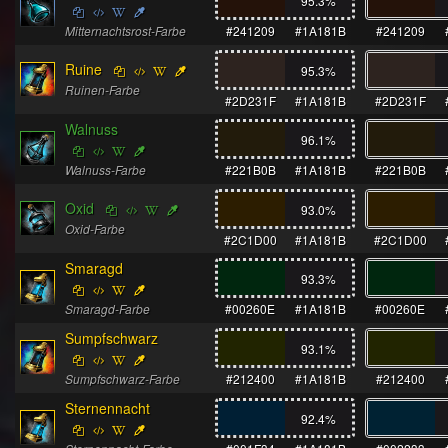
95.3
%
Mitternachtsrost-Farbe
#241209
#1A181B
#241209
Ruine
95.3
%
Ruinen-Farbe
#2D231F
#1A181B
#2D231F
Walnuss
96.1
%
Walnuss-Farbe
#221B0B
#1A181B
#221B0B
Oxid
93.0
%
Oxid-Farbe
#2C1D00
#1A181B
#2C1D00
Smaragd
93.3
%
Smaragd-Farbe
#00260E
#1A181B
#00260E
Sumpfschwarz
93.1
%
Sumpfschwarz-Farbe
#212400
#1A181B
#212400
Sternennacht
92.4
%