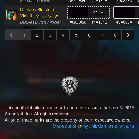
Sternennacht-Farbe
#001F34
#1A181B
#002233
Dunkles Blutstein-
92.1
%
Violett
Dunkles Blutstein-Violett
#0A000A
#1A181B
#0A000A
1
2
3
4
5
6
7
8
This unofficial site includes art and other assets that are © 2015
ArenaNet, Inc. All rights reserved.
All other trademarks are the property of their respective owners.
Made out of
by JoluMarti.9165 v1.6.48