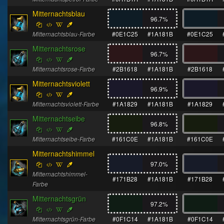
Mitternachtsblau
96.7
%
Mitternachtsblau-Farbe
#0E1C25
#1A181B
#0E1C25
Mitternachtsrose
96.7
%
Mitternachtsrose-Farbe
#2B1618
#1A181B
#2B1618
Mitternachtsviolett
96.9
%
Mitternachtsviolett-Farbe
#1A1829
#1A181B
#1A1829
Mitternachtseibe
96.8
%
Mitternachtseibe-Farbe
#161C0E
#1A181B
#161C0E
Mitternachtshimmel
97.0
%
Mitternachtshimmel-
#171B28
#1A181B
#171B28
Farbe
Mitternachtsgrün
97.2
%
Mitternachtsgrün-Farbe
#0F1C14
#1A181B
#0F1C14