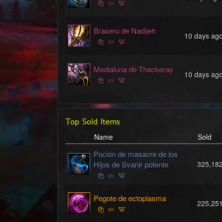
Brasero de Nadijeh
10 days ag
Medialuna de Thackeray
10 days ag
Top Sold Items
Name
Sold
Poción de masacre de los
Hijos de Svanir potente
325,18
Pegote de ectoplasma
225,25