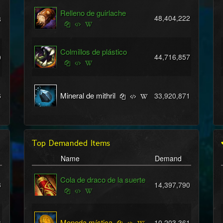
Relleno de guirlache
48,404,222
8
Colmillos de plástico
44,716,857
9
Mineral de mithril
6
33,920,871
Top Demanded Items
Name
Demand
Cola de draco de la suerte
3
14,397,790
Moneda mística
10,203,361