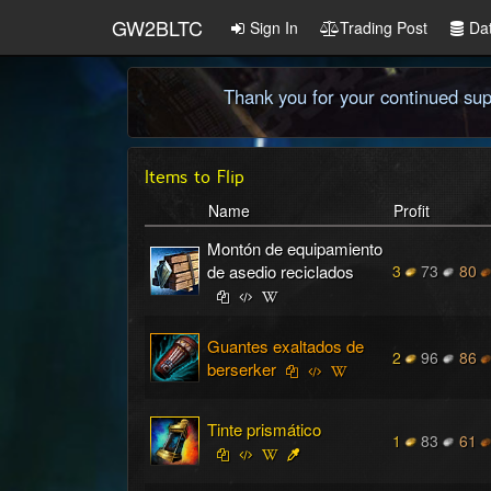
GW2BLTC
Sign In
Trading Post
Da
Thank you for your continued supp
Items to Flip
Name
Profit
Montón de equipamiento
de asedio reciclados
3
73
80
Guantes exaltados de
2
96
86
berserker
Tinte prismático
1
83
61