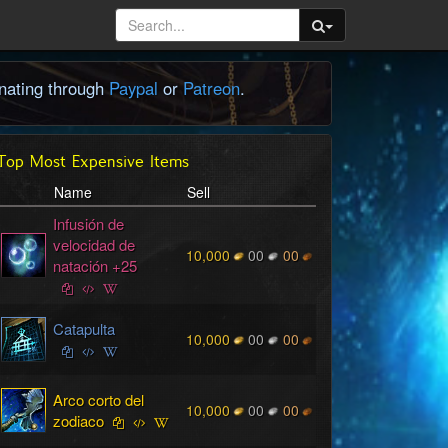
onating through
Paypal
or
Patreon
.
Top Most Expensive Items
Name
Sell
Infusión de
velocidad de
10,000
00
00
natación +25
Catapulta
10,000
00
00
Arco corto del
10,000
00
00
zodiaco