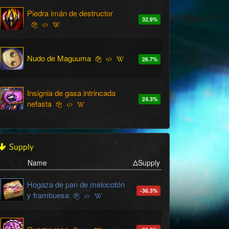
Piedra imán de destructor
32.9
%
Nudo de Maguuma
26.7
%
Insignia de gasa intrincada
24.3
%
nefasta
Supply
Name
ΔSupply
Hogaza de pan de melocotón
-36.3
%
y frambuesa