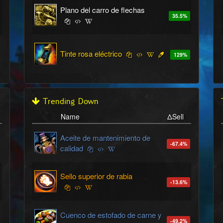
Plano del carro de flechas
35.5
%
Tinte rosa eléctrico
129
%
Trending Down
Name
ΔSell
Aceite de mantenimiento de
-67.4
%
calidad
Sello superior de rabia
-13.6
%
Cuenco de estofado de carne y
-49.2
%