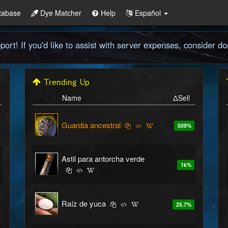
tabase
Dye Matcher
Help
Español
ort! If you'd like to assist with server expenses, consider d
Trending Up
Name
ΔSell
Guardia ancestral
509
%
Astil para antorcha verde
1k
%
Raíz de yuca
25.7
%