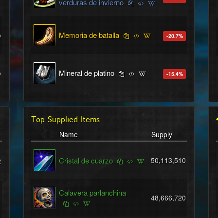
verduras de invierno
Memoria de batalla
o
-20.7
%
Mineral de platino
o
-15.4
%
Top Supplied Items
Name
Supply
Cristal de cuarzo
50,113,510
2
Calavera parlanchina
48,666,720
1