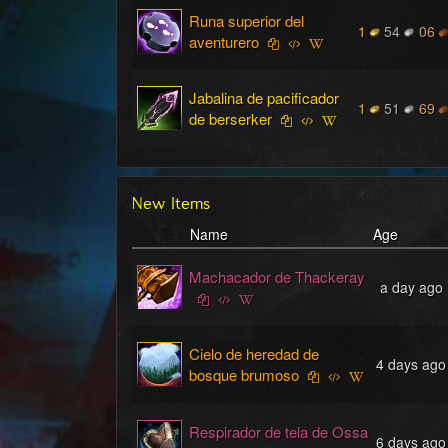
Runa superior del
1
54
06
aventurero
Jabalina de pacificador
1
51
69
de berserker
New Items
Name
Age
Machacador de Thackeray
a day ago
Cielo de heredad de
4 days ago
bosque brumoso
Respirador de tela de Ossa
6 days ago