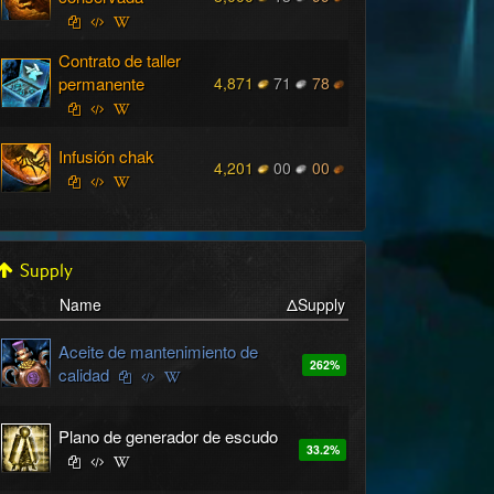
Contrato de taller
permanente
4,871
71
78
Infusión chak
4,201
00
00
Supply
Name
ΔSupply
Aceite de mantenimiento de
262
%
calidad
Plano de generador de escudo
33.2
%