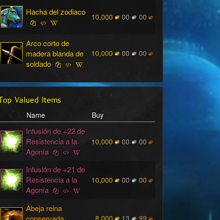
Hacha del zodiaco
10,000
00
00
Arco corto de
madera blanda de
10,000
00
00
soldado
Top Valued Items
Name
Buy
Infusión de +22 de
Resistencia a la
10,000
00
00
Agonía
Infusión de +21 de
Resistencia a la
10,000
00
00
Agonía
Abeja reina
conservada
8,000
13
99