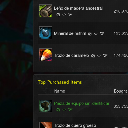
Leño de madera ancestral
210,97
Mineral de mithril
195,65
Trozo de caramelo
174,42
Top Purchased Items
Name
Bought
Pieza de equipo sin identificar
353,75
Trozo de cuero grueso