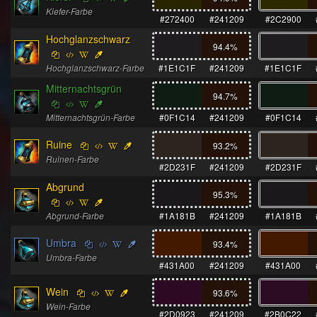
Kiefer-Farbe
#272400
#241209
#2C2900
Hochglanzschwarz
94.4
%
Hochglanzschwarz-Farbe
#1E1C1F
#241209
#1E1C1F
Mitternachtsgrün
94.7
%
Mitternachtsgrün-Farbe
#0F1C14
#241209
#0F1C14
Ruine
93.2
%
Ruinen-Farbe
#2D231F
#241209
#2D231F
Abgrund
95.3
%
Abgrund-Farbe
#1A181B
#241209
#1A181B
Umbra
93.4
%
Umbra-Farbe
#431A00
#241209
#431A00
Wein
93.6
%
Wein-Farbe
#2D0923
#241209
#2B0C22