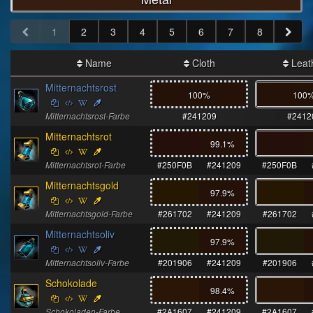
1
2
3
4
5
6
7
8
Name
Cloth
Leat
Mitternachtsrost
100%
100
Mitternachtsrost-Farbe
#241209
#2412
Mitternachtsrot
99.1
%
Mitternachtsrot-Farbe
#250F0B
#241209
#250F0B
Mitternachtsgold
97.9
%
Mitternachtsgold-Farbe
#261702
#241209
#261702
Mitternachtsoliv
97.9
%
Mitternachtsoliv-Farbe
#201906
#241209
#201906
Schokolade
98.4
%
Schokoladen-Farbe
#2A1607
#241209
#2A1607