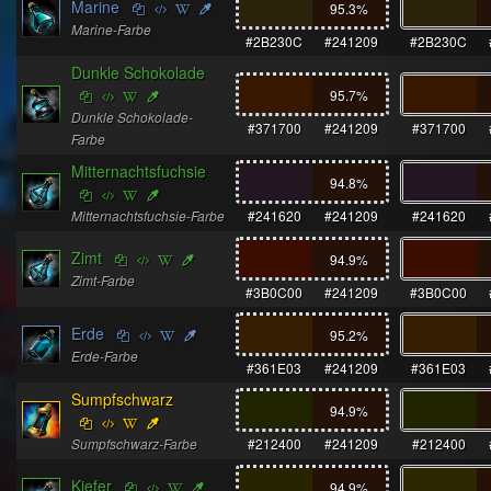
Marine
95.3
%
Marine-Farbe
#2B230C
#241209
#2B230C
Dunkle Schokolade
95.7
%
Dunkle Schokolade-
#371700
#241209
#371700
Farbe
Mitternachtsfuchsie
94.8
%
Mitternachtsfuchsie-Farbe
#241620
#241209
#241620
Zimt
94.9
%
Zimt-Farbe
#3B0C00
#241209
#3B0C00
Erde
95.2
%
Erde-Farbe
#361E03
#241209
#361E03
Sumpfschwarz
94.9
%
Sumpfschwarz-Farbe
#212400
#241209
#212400
Kiefer
94.9
%