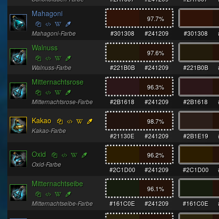
Mahagoni
97.7
%
Mahagoni-Farbe
#301308
#241209
#301308
Walnuss
97.6
%
Walnuss-Farbe
#221B0B
#241209
#221B0B
Mitternachtsrose
96.3
%
Mitternachtsrose-Farbe
#2B1618
#241209
#2B1618
Kakao
98.7
%
Kakao-Farbe
#21130E
#241209
#2B1E19
Oxid
96.2
%
Oxid-Farbe
#2C1D00
#241209
#2C1D00
Mitternachtseibe
96.1
%
Mitternachtseibe-Farbe
#161C0E
#241209
#161C0E