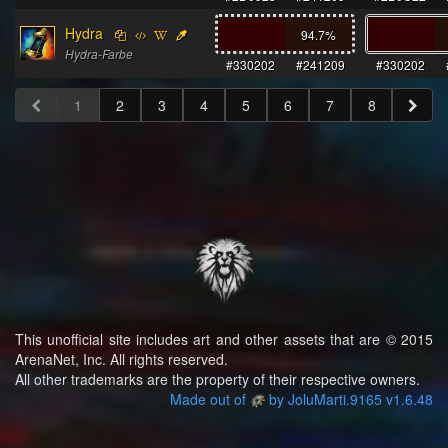
Hydra
94.7
%
Hydra-Farbe
#330202
#241209
#330202
1
2
3
4
5
6
7
8
This unofficial site includes art and other assets that are © 2015
ArenaNet, Inc. All rights reserved.
All other trademarks are the property of their respective owners.
Made out of
by JoluMarti.9165 v1.6.48