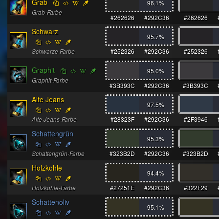
Grab
96.1
%
Grab-Farbe
#262626
#292C36
#262626
Schwarz
95.7
%
Schwarze Farbe
#252326
#292C36
#252326
Graphit
95.0
%
Graphit-Farbe
#3B393C
#292C36
#3B393C
Alte Jeans
97.5
%
Alte Jeans-Farbe
#28323F
#292C36
#2F3946
Schattengrün
95.3
%
Schattengrün-Farbe
#323B2D
#292C36
#323B2D
Holzkohle
94.4
%
Holzkohle-Farbe
#27251E
#292C36
#322F29
Schattenoliv
95.1
%