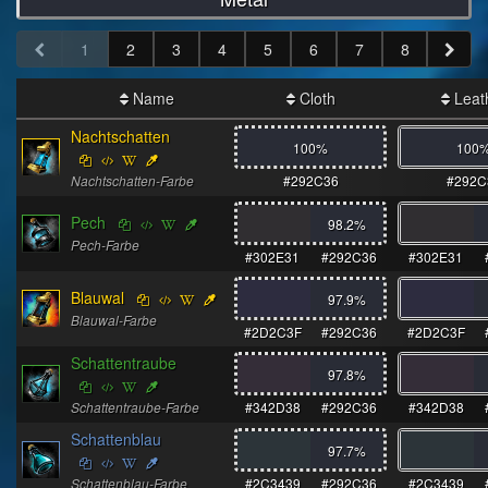
1
2
3
4
5
6
7
8
Name
Cloth
Leat
Nachtschatten
100%
100
Nachtschatten-Farbe
#292C36
#292C
Pech
98.2
%
Pech-Farbe
#302E31
#292C36
#302E31
Blauwal
97.9
%
Blauwal-Farbe
#2D2C3F
#292C36
#2D2C3F
Schattentraube
97.8
%
Schattentraube-Farbe
#342D38
#292C36
#342D38
Schattenblau
97.7
%
Schattenblau-Farbe
#2C3439
#292C36
#2C3439