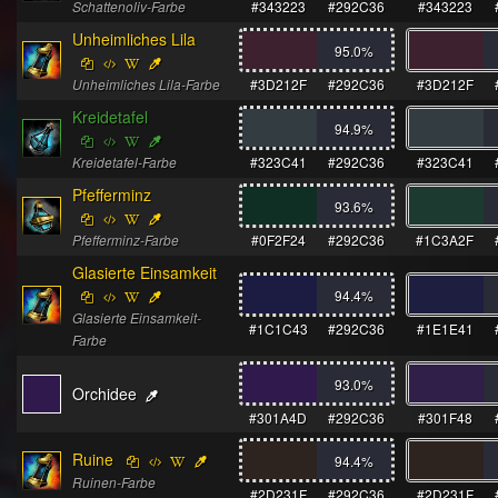
Schattenoliv-Farbe
#343223
#292C36
#343223
Unheimliches Lila
95.0
%
Unheimliches Lila-Farbe
#3D212F
#292C36
#3D212F
Kreidetafel
94.9
%
Kreidetafel-Farbe
#323C41
#292C36
#323C41
Pfefferminz
93.6
%
Pfefferminz-Farbe
#0F2F24
#292C36
#1C3A2F
Glasierte Einsamkeit
94.4
%
Glasierte Einsamkeit-
#1C1C43
#292C36
#1E1E41
Farbe
93.0
%
Orchidee
#301A4D
#292C36
#301F48
Ruine
94.4
%
Ruinen-Farbe
#2D231F
#292C36
#2D231F