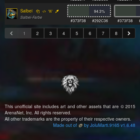
Salbei
94.3
%
Salbei-Farbe
#373F38
#292C36
#373F38
1
2
3
4
5
6
7
8
This unofficial site includes art and other assets that are © 2015
ArenaNet, Inc. All rights reserved.
All other trademarks are the property of their respective owners.
Made out of
by JoluMarti.9165 v1.6.48