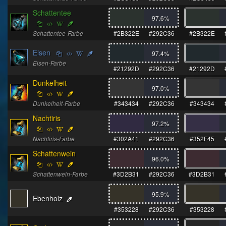
Schattentee
97.6
%
Schattentee-Farbe
#2B322E
#292C36
#2B322E
Eisen
97.4
%
Eisen-Farbe
#21292D
#292C36
#21292D
Dunkelheit
97.0
%
Dunkelheit-Farbe
#343434
#292C36
#343434
Nachtiris
97.2
%
Nachtiris-Farbe
#302A41
#292C36
#352F45
Schattenwein
96.0
%
Schattenwein-Farbe
#3D2B31
#292C36
#3D2B31
95.9
%
Ebenholz
#353228
#292C36
#353228