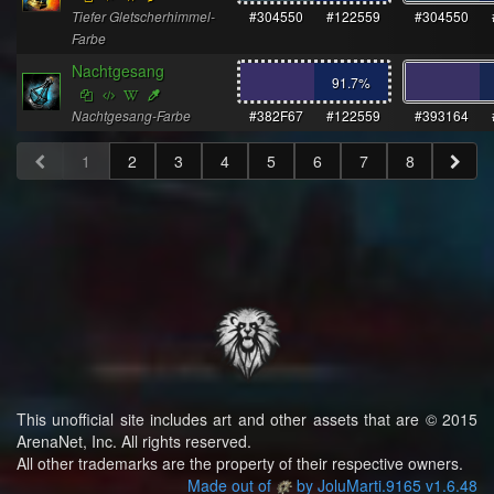
Tiefer Gletscherhimmel-
#304550
#122559
#304550
Farbe
Nachtgesang
91.7
%
Nachtgesang-Farbe
#382F67
#122559
#393164
1
2
3
4
5
6
7
8
This unofficial site includes art and other assets that are © 2015
ArenaNet, Inc. All rights reserved.
All other trademarks are the property of their respective owners.
Made out of
by JoluMarti.9165 v1.6.48