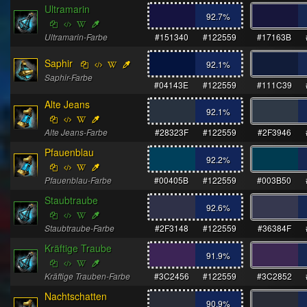
Ultramarin
92.7
%
Ultramarin-Farbe
#151340
#122559
#17163B
Saphir
92.1
%
Saphir-Farbe
#04143E
#122559
#111C39
Alte Jeans
92.1
%
Alte Jeans-Farbe
#28323F
#122559
#2F3946
Pfauenblau
92.2
%
Pfauenblau-Farbe
#00405B
#122559
#003B50
Staubtraube
92.6
%
Staubtraube-Farbe
#2F3148
#122559
#36384F
Kräftige Traube
91.9
%
Kräftige Trauben-Farbe
#3C2456
#122559
#3C2852
Nachtschatten
90.9
%