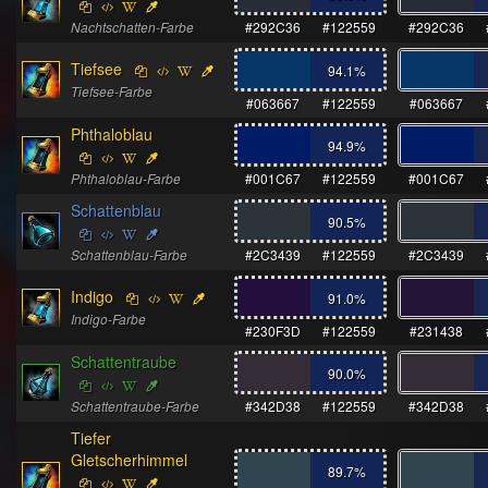
Nachtschatten-Farbe
#292C36
#122559
#292C36
Tiefsee
94.1
%
Tiefsee-Farbe
#063667
#122559
#063667
Phthaloblau
94.9
%
Phthaloblau-Farbe
#001C67
#122559
#001C67
Schattenblau
90.5
%
Schattenblau-Farbe
#2C3439
#122559
#2C3439
Indigo
91.0
%
Indigo-Farbe
#230F3D
#122559
#231438
Schattentraube
90.0
%
Schattentraube-Farbe
#342D38
#122559
#342D38
Tiefer
Gletscherhimmel
89.7
%