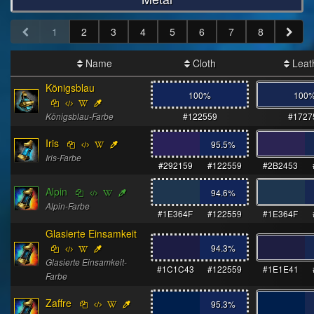
1
2
3
4
5
6
7
8
Name
Cloth
Leat
Königsblau
100%
100
Königsblau-Farbe
#122559
#1727
Iris
95.5
%
Iris-Farbe
#292159
#122559
#2B2453
Alpin
94.6
%
Alpin-Farbe
#1E364F
#122559
#1E364F
Glasierte Einsamkeit
94.3
%
Glasierte Einsamkeit-
#1C1C43
#122559
#1E1E41
Farbe
Zaffre
95.3
%