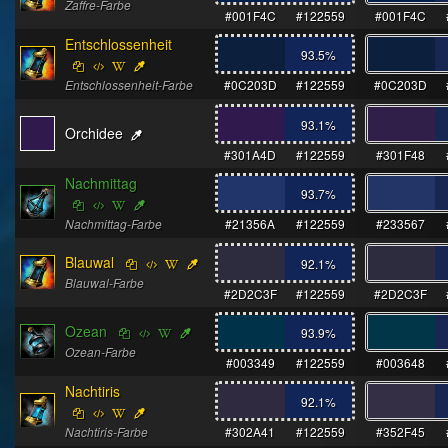
Zaffre-Farbe
#001F4C
#122559
#001F4C
Entschlossenheit
93.5
%
Entschlossenheit-Farbe
#0C203D
#122559
#0C203D
93.1
%
Orchidee
#301A4D
#122559
#301F48
Nachmittag
93.7
%
Nachmittag-Farbe
#21356A
#122559
#233567
Blauwal
92.1
%
Blauwal-Farbe
#2D2C3F
#122559
#2D2C3F
Ozean
93.9
%
Ozean-Farbe
#003349
#122559
#003648
Nachtiris
92.1
%
Nachtiris-Farbe
#302A41
#122559
#352F45