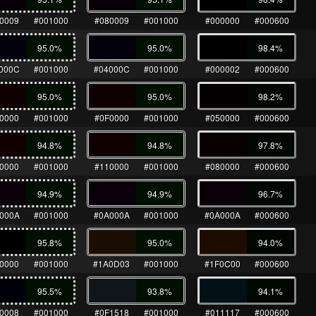
0009
#001000
#080009
#001000
#000000
#000600
95.0
%
95.0
%
98.4
%
000C
#001000
#04000C
#001000
#000002
#000600
95.0
%
95.0
%
98.2
%
0000
#001000
#0F0000
#001000
#050000
#000600
94.8
%
94.8
%
97.8
%
0000
#001000
#110000
#001000
#080000
#000600
94.9
%
94.9
%
96.7
%
000A
#001000
#0A000A
#001000
#0A000A
#000600
95.8
%
95.0
%
94.0
%
0000
#001000
#1A0D03
#001000
#1F0C00
#000600
95.5
%
93.8
%
94.1
%
0008
#001000
#0F1518
#001000
#011117
#000600