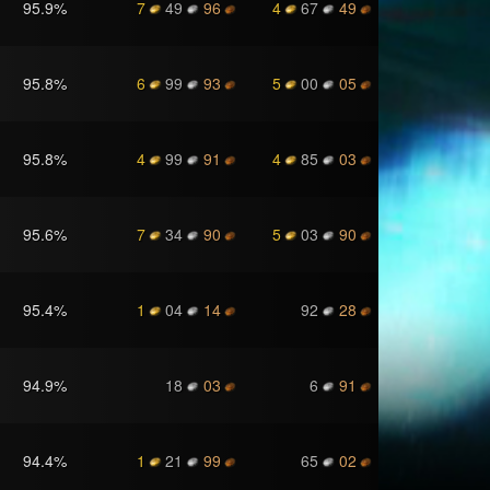
95.9
%
7
49
96
4
67
49
95.8
%
6
99
93
5
00
05
95.8
%
4
99
91
4
85
03
95.6
%
7
34
90
5
03
90
95.4
%
1
04
14
92
28
94.9
%
18
03
6
91
94.4
%
1
21
99
65
02