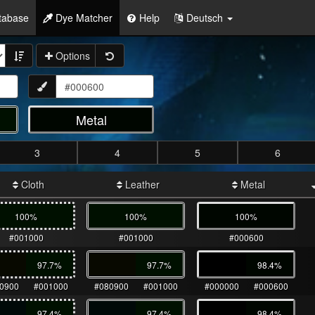
tabase
Dye Matcher
Help
Deutsch
Options
Metal
3
4
5
6
Cloth
Leather
Metal
100%
100%
100%
#001000
#001000
#000600
97.7
%
97.7
%
98.4
%
0900
#001000
#080900
#001000
#000000
#000600
97.4
%
97.4
%
98.4
%