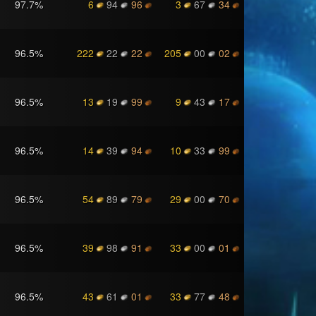
97.7
%
6
94
96
3
67
34
96.5
%
222
22
22
205
00
02
96.5
%
13
19
99
9
43
17
96.5
%
14
39
94
10
33
99
96.5
%
54
89
79
29
00
70
96.5
%
39
98
91
33
00
01
96.5
%
43
61
01
33
77
48