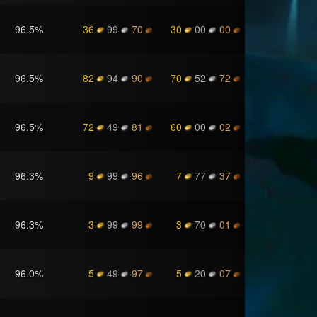
96.5
%
36
99
70
30
00
00
96.5
%
82
94
90
70
52
72
96.5
%
72
49
81
60
00
02
96.3
%
9
99
96
7
77
37
96.3
%
3
99
99
3
70
01
96.0
%
5
49
97
5
20
07