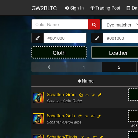
GW2BLTC
Sign In
Trading Post
Da
Item
Name:
Cloth
Leather
1
2
Name
Schatten-Grün
Schatten-Grün-Farbe
Schatten-Gelb
Schatten-Gelb-Farbe
#08
Schatten-Türkis