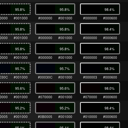
95.8
%
95.8
%
98.4
%
0000
#001000
#000000
#001000
#000000
#000600
95.8
%
95.8
%
98.4
%
0000
#001000
#000000
#001000
#000000
#000600
95.8
%
95.8
%
98.4
%
0000
#001000
#000000
#001000
#000000
#000600
95.7
%
95.7
%
98.3
%
030C
#001000
#00030C
#001000
#000003
#000600
95.6
%
95.6
%
98.0
%
0000
#001000
#070000
#001000
#070000
#000600
95.2
%
95.2
%
98.4
%
0005
#001000
#0B0005
#001000
#010000
#000600
95.1
%
95.1
%
98.4
%