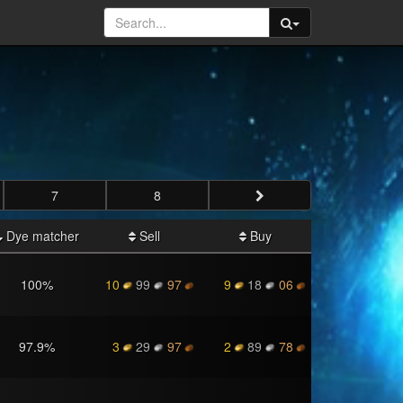
7
8
Dye matcher
Sell
Buy
100
%
10
99
97
9
18
06
97.9
%
3
29
97
2
89
78