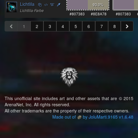
Lichtlila
93.0
%
Lichtlila-Farbe
#807383
#8E8A78
#807383
1
2
3
4
5
6
7
8
This unofficial site includes art and other assets that are © 2015
ArenaNet, Inc. All rights reserved.
All other trademarks are the property of their respective owners.
Made out of
by JoluMarti.9165 v1.6.48