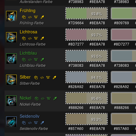
Auferstanden-Farbe
#738983
#8E8A78
#738983
Frühling
93.8
%
Frühling-Farbe
#7D9664
#8E8A78
#809769
Lichtrosa
93.7
%
Lichtrosa-Farbe
#8D7277
#8E8A78
#8D7277
Lichtblau
93.5
%
Lichtblau-Farbe
#738083
#8E8A78
#738083
Silber
94.1
%
Silber-Farbe
#828A92
#8E8A78
#828A92
Nickel
95.6
%
Nickel-Farbe
#888266
#8E8A78
#888266
Seidenoliv
93.3
%
Seidenoliv-Farbe
#857A60
#8E8A78
#857A60