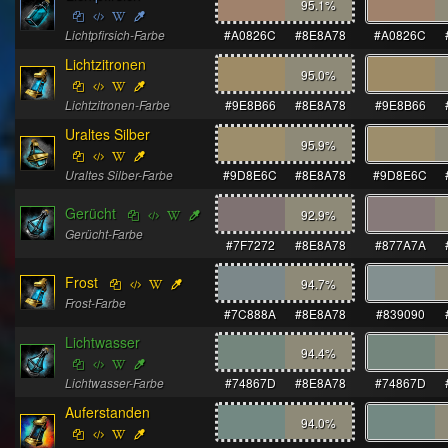
95.1
%
Lichtpfirsich-Farbe
#A0826C
#8E8A78
#A0826C
Lichtzitronen
95.0
%
Lichtzitronen-Farbe
#9E8B66
#8E8A78
#9E8B66
Uraltes Silber
95.9
%
Uraltes Silber-Farbe
#9D8E6C
#8E8A78
#9D8E6C
Gerücht
92.9
%
Gerücht-Farbe
#7F7272
#8E8A78
#877A7A
Frost
94.7
%
Frost-Farbe
#7C888A
#8E8A78
#839090
Lichtwasser
94.4
%
Lichtwasser-Farbe
#74867D
#8E8A78
#74867D
Auferstanden
94.0
%