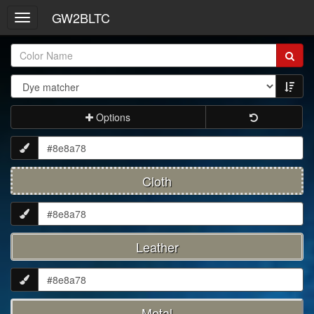
GW2BLTC
Toggle
navigation
Item
Name:
Options
Cloth
Leather
Metal