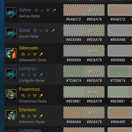
Sahne
96.7
%
Sahne-Farbe
#9A8372
#8E8A78
#9A8372
Dunst
96.7
%
Dunst-Farbe
#8E8A88
#8E8A78
#8E8A88
Silbersatin
96.4
%
Silbersatin-Farbe
#898989
#8E8A78
#898989
Lichtgrün
96.2
%
Lichtgrün-Farbe
#7D8674
#8E8A78
#7D8674
Frostminze
95.9
%
Frostminze-Farbe
#8E9881
#8E8A78
#8E9881
Elfenbein
96.2
%
Elfenbein-Farbe
#968469
#8E8A78
#968469
Lichtpfirsich