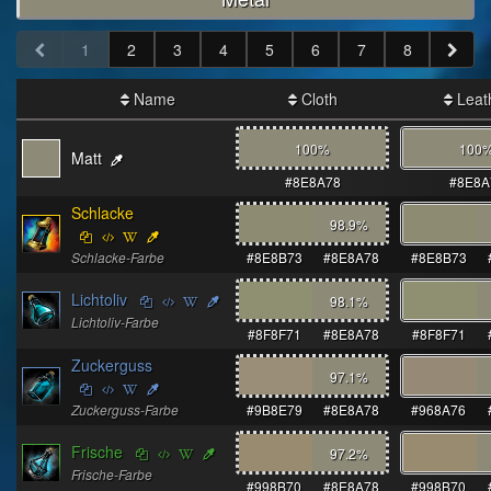
1
2
3
4
5
6
7
8
Name
Cloth
Leat
100%
100
Matt
#8E8A78
#8E8A
Schlacke
98.9
%
Schlacke-Farbe
#8E8B73
#8E8A78
#8E8B73
Lichtoliv
98.1
%
Lichtoliv-Farbe
#8F8F71
#8E8A78
#8F8F71
Zuckerguss
97.1
%
Zuckerguss-Farbe
#9B8E79
#8E8A78
#968A76
Frische
97.2
%
Frische-Farbe
#998B70
#8E8A78
#998B70