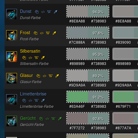
Dunst
94.3
%
Dunst-Farbe
#8E8A88
#738983
#8E8A88
Frost
97.6
%
Frost-Farbe
#7C888A
#738983
#839090
Silbersatin
95.3
%
Silbersatin-Farbe
#898989
#738983
#898989
Glasur
89.2
%
Glasur-Farbe
#9D9A9A
#738983
#9D9A9A
Limettenbrise
91.2
%
Limettenbrise-Farbe
#63A46F
#738983
#679F71
Gerücht
92.6
%
Gerücht-Farbe
#7F7272
#738983
#877A7A