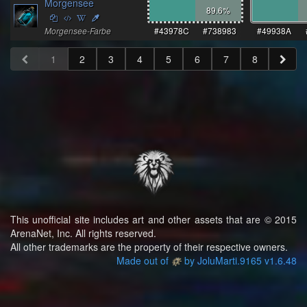
Morgensee
89.6
%
Morgensee-Farbe
#43978C
#738983
#49938A
1
2
3
4
5
6
7
8
This unofficial site includes art and other assets that are © 2015
ArenaNet, Inc. All rights reserved.
All other trademarks are the property of their respective owners.
Made out of
by JoluMarti.9165 v1.6.48