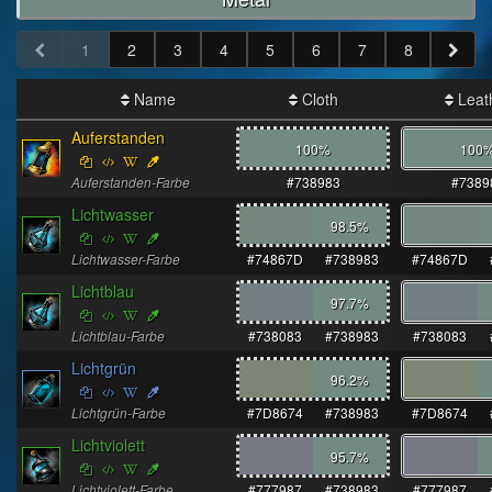
1
2
3
4
5
6
7
8
Name
Cloth
Leat
Auferstanden
100%
100
Auferstanden-Farbe
#738983
#7389
Lichtwasser
98.5
%
Lichtwasser-Farbe
#74867D
#738983
#74867D
Lichtblau
97.7
%
Lichtblau-Farbe
#738083
#738983
#738083
Lichtgrün
96.2
%
Lichtgrün-Farbe
#7D8674
#738983
#7D8674
Lichtviolett
95.7
%
Lichtviolett-Farbe
#777987
#738983
#777987