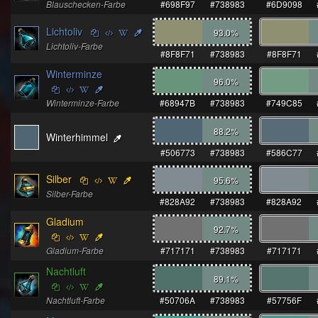
Blauschecken-Farbe
#698F97
#738983
#6D9098
Lichtoliv
93.0
%
Lichtoliv-Farbe
#8F8F71
#738983
#8F8F71
Winterminze
96.0
%
Winterminze-Farbe
#68947B
#738983
#749C85
88.2
%
Winterhimmel
#506773
#738983
#586C77
Silber
95.6
%
Silber-Farbe
#828A92
#738983
#828A92
Gladium
92.7
%
Gladium-Farbe
#717171
#738983
#717171
Nachtluft
89.1
%
Nachtluft-Farbe
#50706A
#738983
#57756F