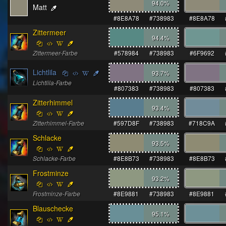
94.0
%
Matt
#8E8A78
#738983
#8E8A78
Zittermeer
94.4
%
Zittermeer-Farbe
#578984
#738983
#6F9692
Lichtlila
93.7
%
Lichtlila-Farbe
#807383
#738983
#807383
Zitterhimmel
93.4
%
Zitterhimmel-Farbe
#597D8F
#738983
#718C9A
Schlacke
93.5
%
Schlacke-Farbe
#8E8B73
#738983
#8E8B73
Frostminze
93.2
%
Frostminze-Farbe
#8E9881
#738983
#8E9881
Blauschecke
95.1
%