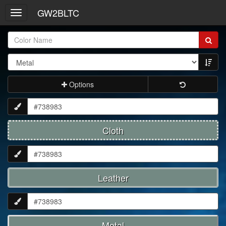
GW2BLTC
Toggle
navigation
Item
Name:
Options
Cloth
Leather
Metal