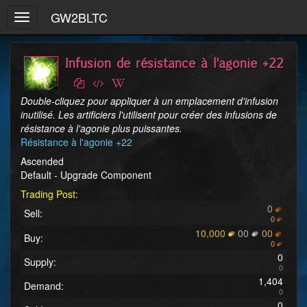
GW2BLTC
Toggle
navigation
Infusion de résistance à l'agonie +22
Double-cliquez pour appliquer à un emplacement d'infusion 
inutilisé. Les artificiers l'utilisent pour créer des infusions de 
résistance à l'agonie plus puissantes.
Résistance à l'agonie +22
Ascended
Default - Upgrade Component
Trading Post:
0
Sell:
0
10,000
00
00
Buy:
0
0
Supply:
0
1,404
Demand:
0
0