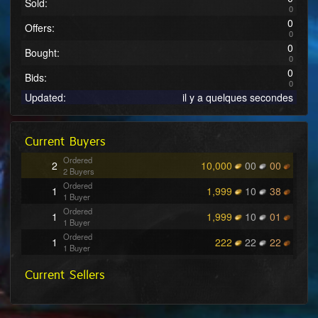
Sold:
0
0
Offers:
0
0
Bought:
0
0
Bids:
0
Updated:
il y a quelques secondes
Current Buyers
Ordered
2
10,000
00
00
2 Buyers
Ordered
1
1,999
10
38
1 Buyer
Ordered
1
1,999
10
01
1 Buyer
Ordered
1
222
22
22
1 Buyer
Ordered
10
100
00
04
Current Sellers
1 Buyer
Ordered
20
100
00
03
1 Buyer
Ordered