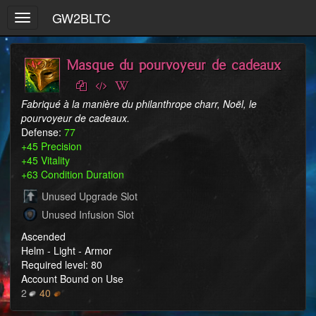
GW2BLTC
Toggle
navigation
Masque du pourvoyeur de cadeaux
Fabriqué à la manière du philanthrope charr, Noël, le 
pourvoyeur de cadeaux.
Defense:
77
+45 Precision
+45 Vitality
+63 Condition Duration
Unused Upgrade Slot
Unused Infusion Slot
Ascended
Helm - Light - Armor
Required level: 80
Account Bound on Use
2
40