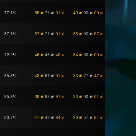
77.1
%
55
71
01
40
00
00
87.1
%
67
71
01
36
00
57
72.2
%
46
46
40
34
00
00
85.3
%
43
61
01
33
77
47
85.3
%
39
98
91
33
00
01
80.7
%
47
48
84
30
51
84