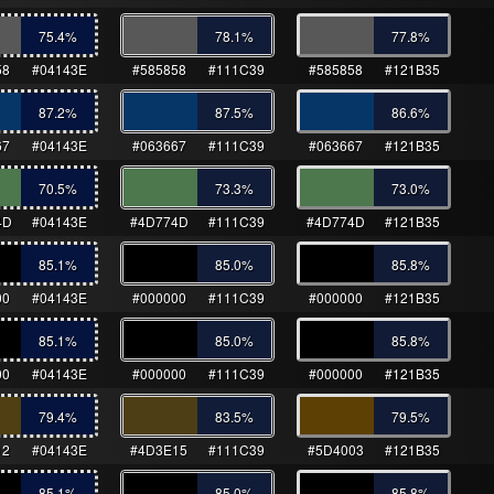
75.4
%
78.1
%
77.8
%
58
#04143E
#585858
#111C39
#585858
#121B35
87.2
%
87.5
%
86.6
%
67
#04143E
#063667
#111C39
#063667
#121B35
70.5
%
73.3
%
73.0
%
4D
#04143E
#4D774D
#111C39
#4D774D
#121B35
85.1
%
85.0
%
85.8
%
00
#04143E
#000000
#111C39
#000000
#121B35
85.1
%
85.0
%
85.8
%
00
#04143E
#000000
#111C39
#000000
#121B35
79.4
%
83.5
%
79.5
%
12
#04143E
#4D3E15
#111C39
#5D4003
#121B35
85.1
%
85.0
%
85.8
%