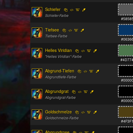
Schiefer
Schiefer-Farbe
#5858
Tiefsee
Tiefsee-Farbe
#0636
Helles Viridian
"Helles Viridian"-Farbe
#4D77
Abgrund-Tiefen
Abgrundtiefe-Farbe
#0000
Abgrundgrat
Abgrundgrat-Farbe
#0000
Goldschmelze
Goldschmelze-Farbe
#4F3F
Abgrundrose