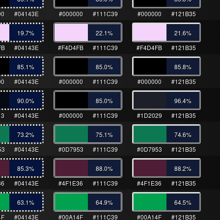
00
#04143E
#000000
#111C39
#000000
#121B35
19.7
%
22.1
%
21.6
%
FB
#04143E
#F4D4FB
#111C39
#F4D4FB
#121B35
85.1
%
85.0
%
85.8
%
00
#04143E
#000000
#111C39
#000000
#121B35
90.0
%
85.0
%
96.4
%
13
#04143E
#000000
#111C39
#1D2029
#121B35
73.2
%
75.1
%
74.6
%
53
#04143E
#0D7953
#111C39
#0D7953
#121B35
85.3
%
88.0
%
88.2
%
36
#04143E
#4F1E36
#111C39
#4F1E36
#121B35
63.1
%
64.9
%
64.5
%
4F
#04143E
#00A14F
#111C39
#00A14F
#121B35