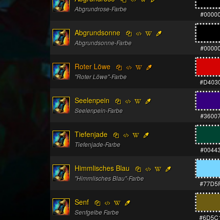
Abgrundrose-Farbe
#0000
Abgrundsonne
Abgrundsonne-Farbe
#0000
Roter Löwe
"Roter Löwe"-Farbe
#D403
Seelenpein
Seelenpein-Farbe
#3600
Tiefenjade
Tiefenjade-Farbe
#0044
Himmlisches Blau
"Himmlisches Blau"-Farbe
#77D5
Senf
Senfgelbe Farbe
#6D5C