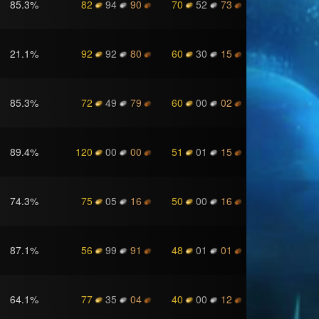
85.3
%
82
94
90
70
52
73
21.1
%
92
92
80
60
30
15
85.3
%
72
49
79
60
00
02
89.4
%
120
00
00
51
01
15
74.3
%
75
05
16
50
00
16
87.1
%
56
99
91
48
01
01
64.1
%
77
35
04
40
00
12