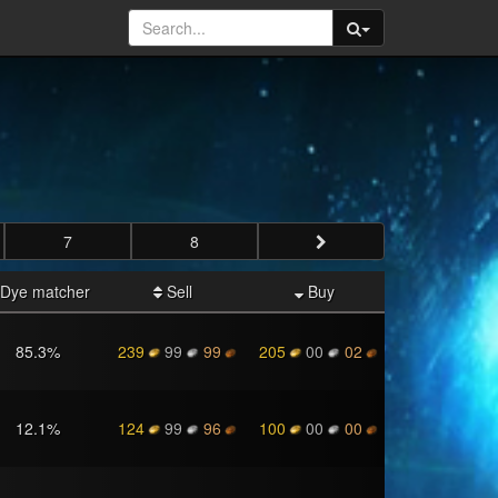
7
8
Dye matcher
Sell
Buy
85.3
%
239
99
99
205
00
02
12.1
%
124
99
96
100
00
00