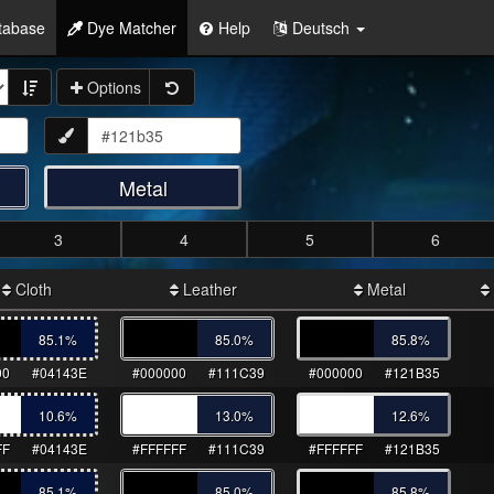
tabase
Dye Matcher
Help
Deutsch
Options
Metal
3
4
5
6
Cloth
Leather
Metal
85.1
%
85.0
%
85.8
%
00
#04143E
#000000
#111C39
#000000
#121B35
10.6
%
13.0
%
12.6
%
FF
#04143E
#FFFFFF
#111C39
#FFFFFF
#121B35
85.1
%
85.0
%
85.8
%