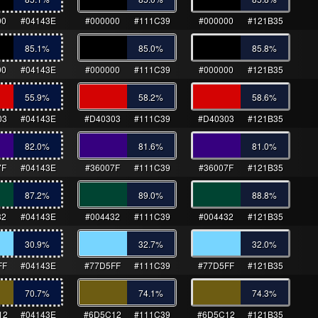
00
#04143E
#000000
#111C39
#000000
#121B35
85.1
%
85.0
%
85.8
%
00
#04143E
#000000
#111C39
#000000
#121B35
55.9
%
58.2
%
58.6
%
03
#04143E
#D40303
#111C39
#D40303
#121B35
82.0
%
81.6
%
81.0
%
7F
#04143E
#36007F
#111C39
#36007F
#121B35
87.2
%
89.0
%
88.8
%
32
#04143E
#004432
#111C39
#004432
#121B35
30.9
%
32.7
%
32.0
%
FF
#04143E
#77D5FF
#111C39
#77D5FF
#121B35
70.7
%
74.1
%
74.3
%
12
#04143E
#6D5C12
#111C39
#6D5C12
#121B35