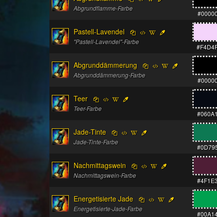
Abgrundflamme-Farbe
#0000
Pastell-Lavendel
"Pastell-Lavendel"-Farbe
#F4D4
Abgrunddämmerung
Abgrunddämmerung-Farbe
#0000
Teer
Teer-Farbe
#060A
Jade-Tinte
Jade-Tinte-Farbe
#0D79
Nachmittagswein
Nachmittagswein-Farbe
#4F1E
Energetisierte Jade
Energetisierte-Jade-Farbe
#00A1