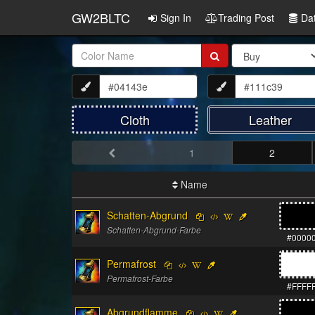
GW2BLTC
Sign In
Trading Post
Da
Item
Name:
Cloth
Leather
1
2
Name
Schatten-Abgrund
Schatten-Abgrund-Farbe
#0000
Permafrost
Permafrost-Farbe
#FFFF
Abgrundflamme