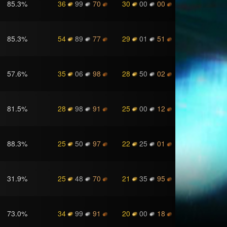
85.3
%
36
99
70
30
00
00
85.3
%
54
89
77
29
01
51
57.6
%
35
06
98
28
50
02
81.5
%
28
98
91
25
00
12
88.3
%
25
50
97
22
25
01
31.9
%
25
48
70
21
35
95
73.0
%
34
99
91
20
00
18