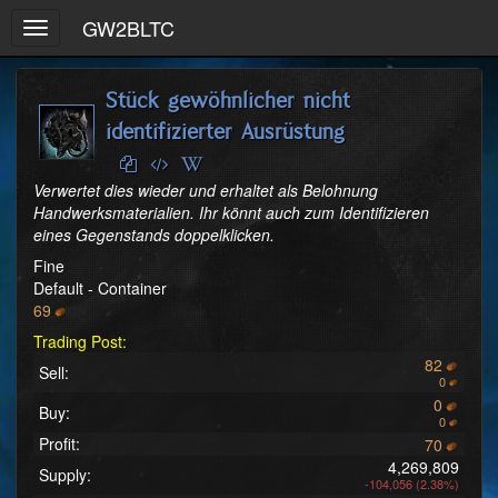
GW2BLTC
Toggle
navigation
Stück gewöhnlicher nicht
identifizierter Ausrüstung
Verwertet dies wieder und erhaltet als Belohnung 
Handwerksmaterialien. Ihr könnt auch zum Identifizieren 
eines Gegenstands doppelklicken.
Fine
Default - Container
69
Trading Post:
82
Sell:
0
0
Buy:
0
Profit:
70
4,269,809
Supply:
-104,056 (2.38%)