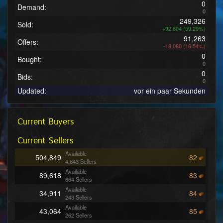
0
Demand:
0
249,326
Sold:
+92,804 (59.29%)
91,263
Offers:
-18,080 (16.54%)
0
Bought:
0
0
Bids:
0
Updated:
vor ein paar Sekunden
Current Buyers
Current Sellers
Available
504,849
82
4,643 Sellers
Available
89,618
83
664 Sellers
Available
34,911
84
243 Sellers
Available
43,064
85
262 Sellers