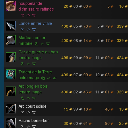
houppelande
20
00
00
5
16
d'émissaire raffinée
Lance en fer vitale
400
05
70
5
79
339
Marteau en fer
400
08
14
8
17
339
militaire
Cor de guerre en bois
tendre mage
499
99
99
11
09
424
Trident de la Terre
499
97
99
12
03
424
noire mage
Arc long en bois
tendre mage
400
02
46
11
01
339
Arc court solide
15
99
18
46
13
Hache berserker
30
00
61
90
25