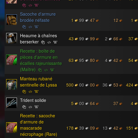
Sacoche d'armure
brodée néfaste
1
99
47
12
1
Heaume à chaînes
43
99
99
2
66
37
berserker
Recette : boîte de
pièces d'armure en
63
95
80
4
42
54
écailles rajeunissante
(Maître)
Manteau rubané
sentinelle de Lyssa
500
00
00
36
53
424
Trident solide
5
00
64
37
4
Recette : sacoche
d'armure de
mascarade
178
39
09
13
42
151
nécrophage (Rare)