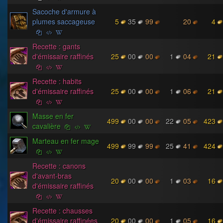
Sacoche d'armure à
plumes saccageuse
5
35
99
20
4
Recette : gants
d'émissaire raffinés
25
00
00
1
04
21
Recette : habits
d'émissaire raffinés
25
00
00
1
06
21
Masse en fer
499
00
00
22
05
423
cavalière
Marteau en fer mage
499
99
99
25
41
424
Recette : canons
d'avant-bras
20
00
00
1
03
16
d'émissaire raffinés
Recette : chausses
d'émissaire raffinées
20
00
00
1
05
16