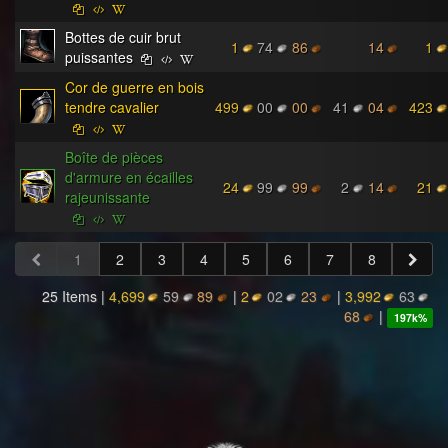
Bottes de cuir brut
1
74
86
14
1
puissantes
Cor de guerre en bois
tendre cavalier
499
00
00
41
04
423
Boîte de pièces
d'armure en écailles
24
99
99
2
14
21
rajeunissante
1
2
3
4
5
6
7
8
25 Items |
4,699
59
89
|
2
02
23
|
3,992
63
68
|
197k
%