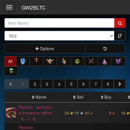
GW2BLTC
Toggle
navigation
Item
Name:
Options
All
1
2
3
4
5
6
7
8
Name
Sell
Buy
Recette : pantalon
d'émissaire raffiné
20
00
00
5
16
Recette :