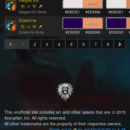
Ewiges Eis
69.4
%
Ewiges Eis-Farbe
#E8E2E1
#EE9566
#E8E2E1
Düsternis
42.6
%
Düsternis-Farbe
#230050
#EE9566
#230050
1
2
3
4
5
6
7
8
This unofficial site includes art and other assets that are © 2015
ArenaNet, Inc. All rights reserved.
All other trademarks are the property of their respective owners.
Made out of
by JoluMarti.9165 v1.6.48