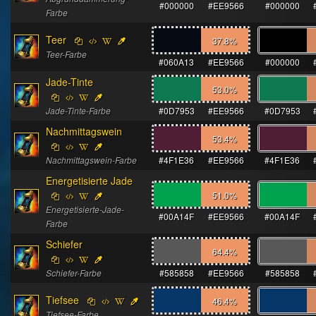
#000000
#EE9566
#000000
Farbe
Teer
37.8
%
Teer-Farbe
#060A13
#EE9566
#000000
Jade-Tinte
53.0
%
Jade-Tinte-Farbe
#0D7953
#EE9566
#0D7953
Nachmittagswein
53.4
%
Nachmittagswein-Farbe
#4F1E36
#EE9566
#4F1E36
Energetisierte Jade
51.0
%
Energetisierte-Jade-
#00A14F
#EE9566
#00A14F
Farbe
Schiefer
64.4
%
Schiefer-Farbe
#585858
#EE9566
#585858
Tiefsee
46.4
%
Tiefsee-Farbe