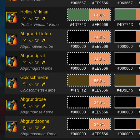
#063667
#EE9566
#063667
Helles Viridian
64.8
%
"Helles Viridian"-Farbe
#4D774D
#EE9566
#4D774D
Abgrund-Tiefen
34.3
%
Abgrundtiefe-Farbe
#000000
#EE9566
#000000
Abgrundgrat
34.3
%
Abgrundgrat-Farbe
#000000
#EE9566
#000000
Goldschmelze
56.3
%
Goldschmelze-Farbe
#4F3F12
#EE9566
#4D3E15
Abgrundrose
34.3
%
Abgrundrose-Farbe
#000000
#EE9566
#000000
Abgrundsonne
34.3
%
Abgrundsonne-Farbe
#000000
#EE9566
#000000