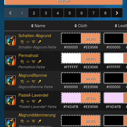
1
2
3
4
5
6
7
8
Name
Cloth
Leat
Schatten-Abgrund
34.3
%
Schatten-Abgrund-Farbe
#000000
#EE9566
#000000
Permafrost
60.2
%
Permafrost-Farbe
#FFFFFF
#EE9566
#FFFFFF
Abgrundflamme
34.3
%
Abgrundflamme-Farbe
#000000
#EE9566
#000000
Pastell-Lavendel
67.7
%
"Pastell-Lavendel"-Farbe
#F4D4FB
#EE9566
#F4D4FB
Abgrunddämmerung
34.3
%
Abgrunddämmerung-