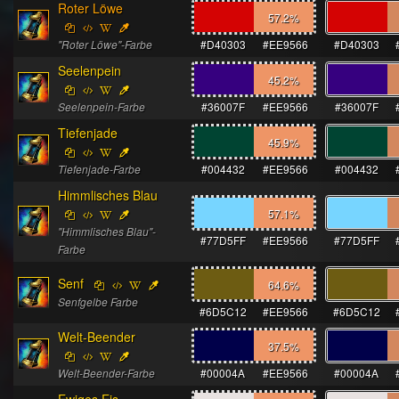
Roter Löwe
57.2
%
"Roter Löwe"-Farbe
#D40303
#EE9566
#D40303
Seelenpein
45.2
%
Seelenpein-Farbe
#36007F
#EE9566
#36007F
Tiefenjade
45.9
%
Tiefenjade-Farbe
#004432
#EE9566
#004432
Himmlisches Blau
57.1
%
"Himmlisches Blau"-
#77D5FF
#EE9566
#77D5FF
Farbe
Senf
64.6
%
Senfgelbe Farbe
#6D5C12
#EE9566
#6D5C12
Welt-Beender
37.5
%
Welt-Beender-Farbe
#00004A
#EE9566
#00004A