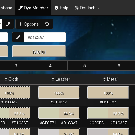
tabase
Dye Matcher
Help
Deutsch
Options
Metal
3
4
5
6
Cloth
Leather
Metal
100%
100%
100%
#D1C3A7
#D1C3A7
#D1C3A7
96.3
%
96.3
%
96.3
%
FB1
#D1C3A7
#CFCFB1
#D1C3A7
#CFCFB1
#D1C3A7
91.6
%
91.6
%
94.5
%