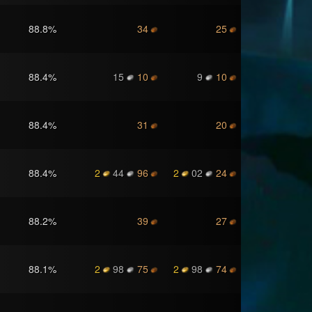
88.8
%
34
25
88.4
%
15
10
9
10
88.4
%
31
20
88.4
%
2
44
96
2
02
24
88.2
%
39
27
88.1
%
2
98
75
2
98
74