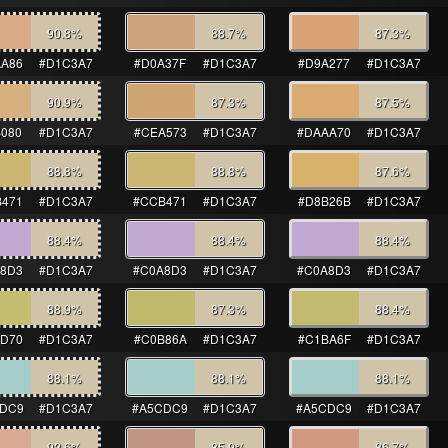
90.8
%
88.7
%
87.3
%
A86
#D1C3A7
#D0A37F
#D1C3A7
#D9A277
#D1C3A7
90.9
%
87.3
%
87.5
%
080
#D1C3A7
#CEA573
#D1C3A7
#DAAA70
#D1C3A7
88.8
%
88.8
%
87.6
%
471
#D1C3A7
#CCB471
#D1C3A7
#D8B26B
#D1C3A7
88.4
%
88.4
%
88.4
%
8D3
#D1C3A7
#C0A8D3
#D1C3A7
#C0A8D3
#D1C3A7
88.9
%
87.3
%
88.4
%
D70
#D1C3A7
#C0B86A
#D1C3A7
#C1BA6F
#D1C3A7
88.1
%
88.1
%
88.1
%
DC9
#D1C3A7
#A5CDC9
#D1C3A7
#A5CDC9
#D1C3A7
92.6
%
85.9
%
86.7
%