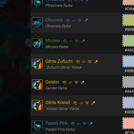
Pfirsicheis-Farbe
#D9A
Oliveneis
Oliveneis-Farbe
#B5B
Minzeis
Minzeis-Farbe
#A9C
Glints Zuflucht
"Zuflucht Glints"-Farbe
#A9B
Geister
Geister-Farbe
#A4A
Glints Kristall
"Kristall Glints"-Farbe
#AEB
Pastell-Pink
Pastell-Pink-Farbe
#F7A