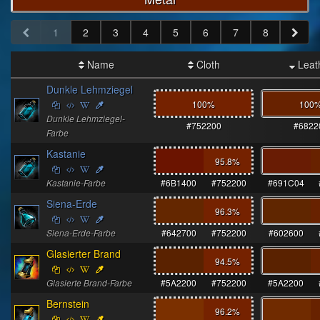
1
2
3
4
5
6
7
8
Name
Cloth
Leat
Dunkle Lehmziegel
100%
100
Dunkle Lehmziegel-
#752200
#6822
Farbe
Kastanie
95.8
%
Kastanie-Farbe
#6B1400
#752200
#691C04
Siena-Erde
96.3
%
Siena-Erde-Farbe
#642700
#752200
#602600
Glasierter Brand
94.5
%
Glasierte Brand-Farbe
#5A2200
#752200
#5A2200
Bernstein
96.2
%