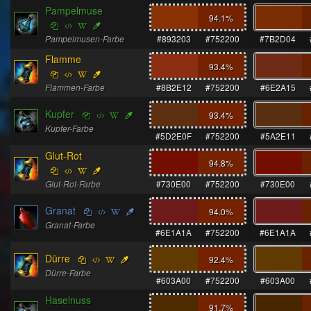
Pampelmuse
94.1
%
Pampelmusen-Farbe
#893203
#752200
#7B2D04
Flamme
93.4
%
Flammen-Farbe
#8B2E12
#752200
#6E2A15
Kupfer
93.4
%
Kupfer-Farbe
#5D2E0F
#752200
#5A2E11
Glut-Rot
94.8
%
Glut-Rot-Farbe
#730E00
#752200
#730E00
Granat
94.0
%
Granat-Farbe
#6E1A1A
#752200
#6E1A1A
Dürre
92.4
%
Dürre-Farbe
#603A00
#752200
#603A00
Haselnuss
91.7
%