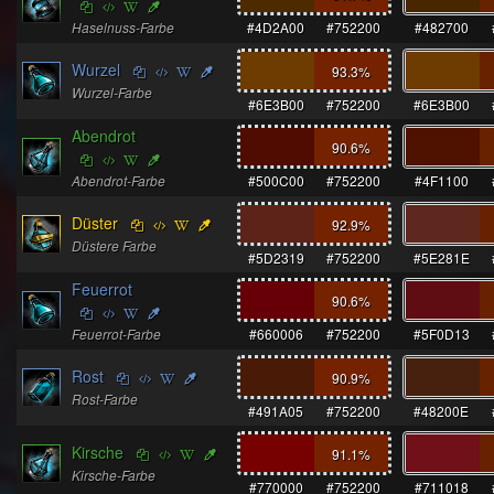
Haselnuss-Farbe
#4D2A00
#752200
#482700
Wurzel
93.3
%
Wurzel-Farbe
#6E3B00
#752200
#6E3B00
Abendrot
90.6
%
Abendrot-Farbe
#500C00
#752200
#4F1100
Düster
92.9
%
Düstere Farbe
#5D2319
#752200
#5E281E
Feuerrot
90.6
%
Feuerrot-Farbe
#660006
#752200
#5F0D13
Rost
90.9
%
Rost-Farbe
#491A05
#752200
#48200E
Kirsche
91.1
%
Kirsche-Farbe
#770000
#752200
#711018