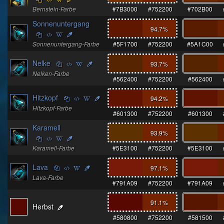
Bernstein-Farbe
#7B3000
#752200
#702B00
Sonnenuntergang
94.7
%
Sonnenuntergang-Farbe
#5F1700
#752200
#5A1C00
Nelke
93.7
%
Nelken-Farbe
#562400
#752200
#562400
Hitzkopf
94.2
%
Hitzkopf-Farbe
#601300
#752200
#601300
Karamell
93.9
%
Karamell-Farbe
#5E3100
#752200
#5E3100
Lava
97.1
%
Lava-Farbe
#791A09
#752200
#791A09
91.1
%
Herbst
#580800
#752200
#581500