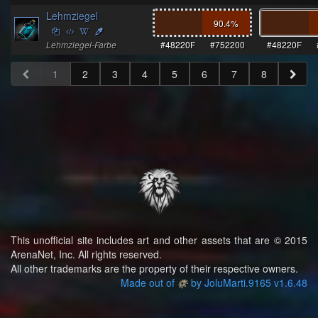
Lehmziegel
90.4
%
Lehmziegel-Farbe
#48220F
#752200
#48220F
1
2
3
4
5
6
7
8
This unofficial site includes art and other assets that are © 2015
ArenaNet, Inc. All rights reserved.
All other trademarks are the property of their respective owners.
Made out of
by JoluMarti.9165 v1.6.48