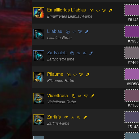
Emailliertes Lilablau
Emailliertes Lilablau-Farbe
#8143
Lilablau
Lilablau-Farbe
#7935
Zartviolett
Zartviolett-Farbe
#7469
Pflaume
Pflaumen-Farbe
#9D5C
Violettrosa
Violettrosa-Farbe
#7150
Zartiris
Zartiris-Farbe
#514A