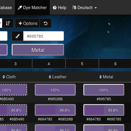
tabase
Dye Matcher
Help
Deutsch
Options
Metal
3
4
5
6
Cloth
Leather
Metal
100%
100%
100%
#6B5490
#68528B
#695785
95.8
%
96.8
%
95.8
%
85
#6B5490
#664785
#68528B
#664785
#695785
95.9
%
96.1
%
95.8
%