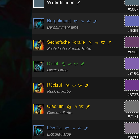
Winterhimmel
#5067
Berghimmel
Berghimmel-Farbe
#6369
Sechsfache Koralle
Sechsfache-Koralle-Farbe
#693F
Distel
Distel-Farbe
#8160
Rückruf
Rückruf-Farbe
#6F37
Gladium
Gladium-Farbe
#7171
Lichtlila
Lichtlila-Farbe
#8073