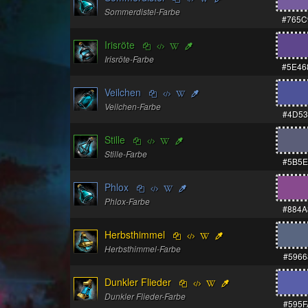
Sommerdistel-Farbe
#765C
Irisröte
Irisröte-Farbe
#5E46
Veilchen
Veilchen-Farbe
#4D53
Stille
Stille-Farbe
#5B5E
Phlox
Phlox-Farbe
#884A
Herbsthimmel
Herbsthimmel-Farbe
#5966
Dunkler Flieder
Dunkler Flieder-Farbe
#595F