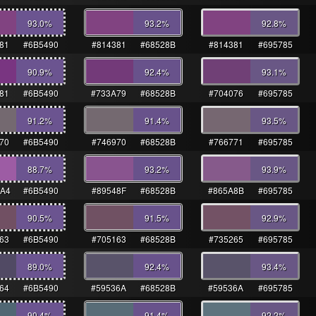
93.0
%
93.2
%
92.8
%
81
#6B5490
#814381
#68528B
#814381
#695785
90.9
%
92.4
%
93.1
%
81
#6B5490
#733A79
#68528B
#704076
#695785
91.2
%
91.4
%
93.5
%
70
#6B5490
#746970
#68528B
#766771
#695785
88.7
%
93.2
%
93.9
%
A4
#6B5490
#89548F
#68528B
#865A8B
#695785
90.5
%
91.5
%
92.9
%
63
#6B5490
#705163
#68528B
#735265
#695785
89.0
%
92.4
%
93.4
%
64
#6B5490
#59536A
#68528B
#59536A
#695785
90.4
%
91.4
%
92.2
%