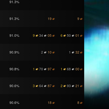
91.3
%
91.3
%
19
9
91.0
%
9
34
05
6
50
01
90.9
%
2
10
1
32
90.8
%
1
70
97
1
68
00
90.6
%
3
64
87
2
93
21
90.6
%
18
8