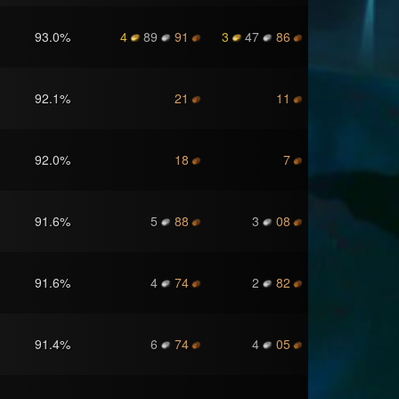
93.0
%
4
89
91
3
47
86
92.1
%
21
11
92.0
%
18
7
91.6
%
5
88
3
08
91.6
%
4
74
2
82
91.4
%
6
74
4
05