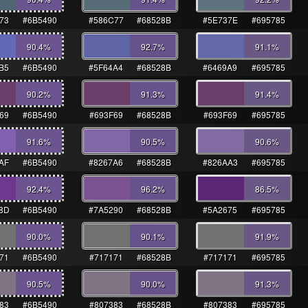
73
#6B5490
#586C77
#68528B
#5E737E
#695785
90.4
%
92.7
%
91.1
%
B5
#6B5490
#5F64A4
#68528B
#6469A9
#695785
90.2
%
91.3
%
91.4
%
69
#6B5490
#693F69
#68528B
#693F69
#695785
91.6
%
90.5
%
90.6
%
AF
#6B5490
#8267A6
#68528B
#826AA3
#695785
92.4
%
96.2
%
86.5
%
8D
#6B5490
#7A5290
#68528B
#5A2675
#695785
90.0
%
90.1
%
91.9
%
71
#6B5490
#717171
#68528B
#717171
#695785
90.5
%
90.0
%
91.3
%
83
#6B5490
#807383
#68528B
#807383
#695785