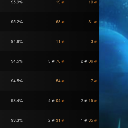
95.9
%
19
10
95.2
%
68
31
94.6
%
11
3
94.5
%
3
70
2
06
94.5
%
54
7
93.4
%
4
04
2
15
93.3
%
2
31
1
35