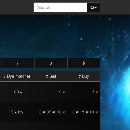
7
8
Dye matcher
Sell
Buy
100
%
19
5
96.1
%
3
97
96
3
15
01