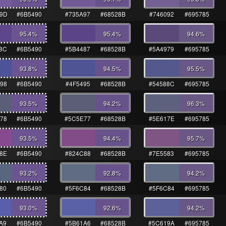
9D
#6B5490
#735A97
#68528B
#746092
#695785
95.4
%
95.4
%
94.6
%
8C
#6B5490
#5B4487
#68528B
#5A4979
#695785
93.8
%
94.5
%
95.5
%
98
#6B5490
#4F5495
#68528B
#54588C
#695785
93.5
%
94.2
%
96.3
%
78
#6B5490
#5C5E77
#68528B
#5E617E
#695785
93.5
%
94.4
%
95.7
%
8E
#6B5490
#824C88
#68528B
#7E5583
#695785
93.2
%
92.8
%
94.2
%
80
#6B5490
#5F6C84
#68528B
#5F6C84
#695785
93.0
%
92.6
%
94.2
%
A9
#6B5490
#5B61A6
#68528B
#5C619A
#695785