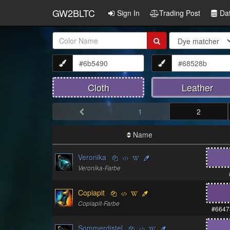
GW2BLTC
Sign In
Trading Post
Da
Item
Name:
Cloth
Leather
1
2
Name
Veronika
Veronika-Farbe
Copiapit
Copiapit-Farbe
#6647
Sommerdistel