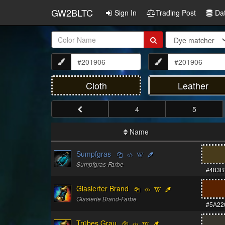
GW2BLTC
Sign In
Trading Post
Da
Item
Name:
Cloth
Leather
4
5
Name
Sumpfgras
Sumpfgras-Farbe
#483B
Glasierter Brand
Glasierte Brand-Farbe
#5A22
Trübes Grau