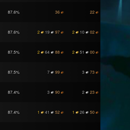
87.6
%
36
22
87.6
%
2
19
97
2
10
02
87.5
%
2
64
88
2
51
00
87.5
%
7
99
3
73
87.4
%
3
90
2
23
87.4
%
1
41
52
1
26
50