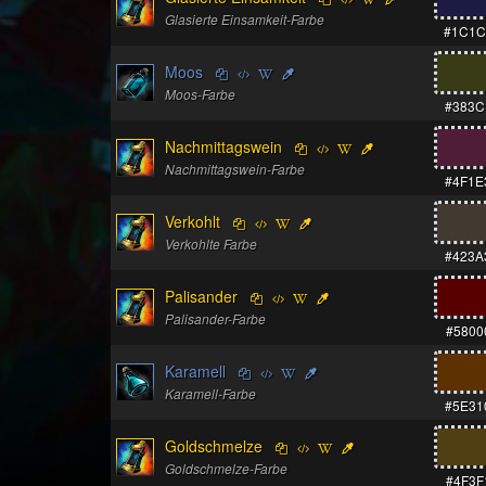
Glasierte Einsamkeit-Farbe
#1C1C
Moos
Moos-Farbe
#383C
Nachmittagswein
Nachmittagswein-Farbe
#4F1E
Verkohlt
Verkohlte Farbe
#423A
Palisander
Palisander-Farbe
#5800
Karamell
Karamell-Farbe
#5E31
Goldschmelze
Goldschmelze-Farbe
#4F3F