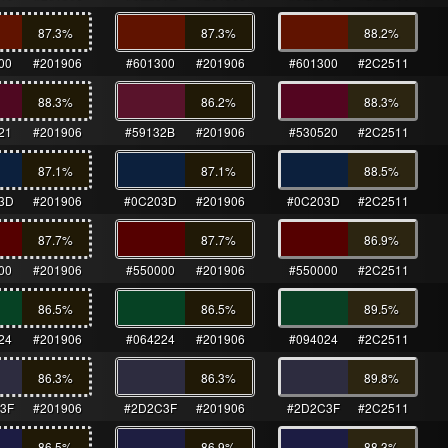
87.3
%
87.3
%
88.2
%
00
#201906
#601300
#201906
#601300
#2C2511
88.3
%
86.2
%
88.3
%
21
#201906
#59132B
#201906
#530520
#2C2511
87.1
%
87.1
%
88.5
%
3D
#201906
#0C203D
#201906
#0C203D
#2C2511
87.7
%
87.7
%
86.9
%
00
#201906
#550000
#201906
#550000
#2C2511
86.5
%
86.5
%
89.5
%
24
#201906
#064224
#201906
#094024
#2C2511
86.3
%
86.3
%
89.8
%
3F
#201906
#2D2C3F
#201906
#2D2C3F
#2C2511
86.5
%
86.9
%
88.3
%