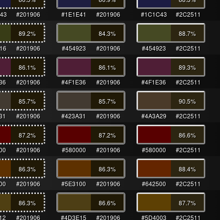
43
#201906
#1E1E41
#201906
#1C1C43
#2C2511
89.2
%
84.3
%
88.7
%
16
#201906
#454923
#201906
#454923
#2C2511
86.1
%
86.1
%
89.3
%
36
#201906
#4F1E36
#201906
#4F1E36
#2C2511
85.7
%
85.7
%
90.5
%
31
#201906
#423A31
#201906
#4A3A29
#2C2511
87.2
%
87.2
%
86.6
%
00
#201906
#580000
#201906
#580000
#2C2511
86.3
%
86.3
%
88.4
%
00
#201906
#5E3100
#201906
#642500
#2C2511
86.3
%
86.6
%
87.7
%
12
#201906
#4D3E15
#201906
#5D4003
#2C2511