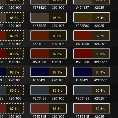
2C
#201906
#37342C
#201906
#474137
#2C2511
85.7
%
85.7
%
95.4
%
2E
#201906
#453B2E
#201906
#3F2F0C
#2C2511
87.6
%
88.6
%
87.7
%
00
#201906
#5A1C00
#201906
#631300
#2C2511
88.2
%
89.0
%
86.8
%
00
#201906
#581500
#201906
#5F0700
#2C2511
88.3
%
88.3
%
86.9
%
2E
#201906
#04042E
#201906
#04042E
#2C2511
86.6
%
86.6
%
90.4
%
39
#201906
#2C3439
#201906
#2C3439
#2C2511
87.1
%
86.3
%
89.8
%
19
#201906
#5E281E
#201906
#5E281E
#2C2511