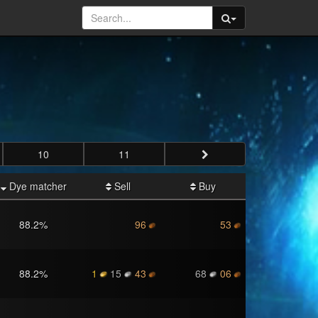
10
11
Dye matcher
Sell
Buy
88.2
%
96
53
88.2
%
1
15
43
68
06