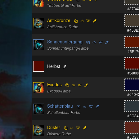
"Trübes Grau"-Farbe
#3734
Antikbronze
Antikbronze-Farbe
#453B
Sonnenuntergang
Sonnenuntergang-Farbe
#5F17
Herbst
#5808
Exodus
Exodus-Farbe
#0404
Schattenblau
Schattenblau-Farbe
#2C34
Düster
Düstere Farbe
#5D23