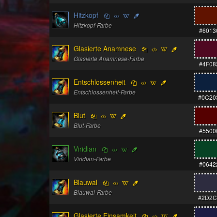
Hitzkopf
Hitzkopf-Farbe
#6013
Glasierte Anamnese
Glasierte Anamnese-Farbe
#4F08
Entschlossenheit
Entschlossenheit-Farbe
#0C20
Blut
Blut-Farbe
#5500
Viridian
Viridian-Farbe
#0642
Blauwal
Blauwal-Farbe
#2D2C
Glasierte Einsamkeit