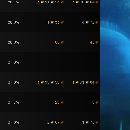
88.1
%
5
91
94
5
00
04
88.0
%
11
55
4
72
88.0
%
66
43
87.9
%
87.8
%
1
99
99
1
91
04
87.7
%
29
3
87.6
%
2
67
1
76