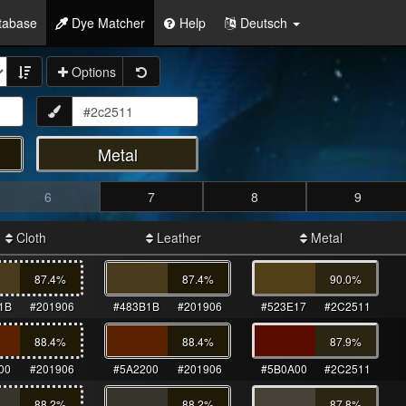
tabase
Dye Matcher
Help
Deutsch
Options
Metal
6
7
8
9
Cloth
Leather
Metal
87.4
%
87.4
%
90.0
%
1B
#201906
#483B1B
#201906
#523E17
#2C2511
88.4
%
88.4
%
87.9
%
00
#201906
#5A2200
#201906
#5B0A00
#2C2511
88.2
%
88.2
%
87.8
%