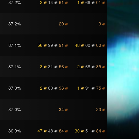
87.2
%
2
14
61
1
66
01
87.2
%
20
9
87.1
%
56
99
91
48
00
00
87.1
%
3
31
56
2
68
85
87.0
%
2
80
96
1
91
75
87.0
%
34
23
86.9
%
47
48
84
30
51
84