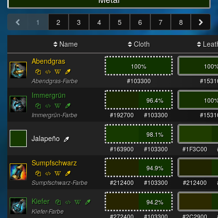
1
2
3
4
5
6
7
8
Name
Cloth
Leat
Abendgras
100%
100
Abendgras-Farbe
#103300
#1531
Immergrün
96.4
%
100
Immergrün-Farbe
#192700
#103300
#1531
98.1
%
Jalapeño
#163900
#103300
#1F3C00
Sumpfschwarz
94.9
%
Sumpfschwarz-Farbe
#212400
#103300
#212400
Kiefer
94.2
%
Kiefer-Farbe
#272400
#103300
#2C2900