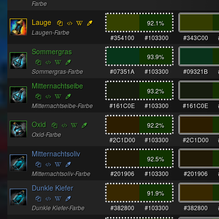
Farbe
Lauge
92.1
%
Laugen-Farbe
#354100
#103300
#343C00
Sommergras
93.9
%
Sommergras-Farbe
#07351A
#103300
#09321B
Mitternachtseibe
93.2
%
Mitternachtseibe-Farbe
#161C0E
#103300
#161C0E
Oxid
92.2
%
Oxid-Farbe
#2C1D00
#103300
#2C1D00
Mitternachtsoliv
92.5
%
Mitternachtsoliv-Farbe
#201906
#103300
#201906
Dunkle Kiefer
91.9
%
Dunkle Kiefer-Farbe
#382800
#103300
#382800