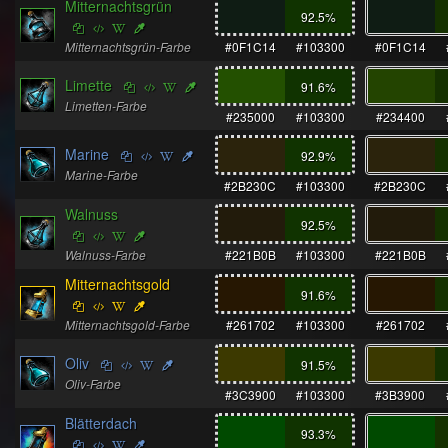
Mitternachtsgrün
92.5
%
Mitternachtsgrün-Farbe
#0F1C14
#103300
#0F1C14
Limette
91.6
%
Limetten-Farbe
#235000
#103300
#234400
Marine
92.9
%
Marine-Farbe
#2B230C
#103300
#2B230C
Walnuss
92.5
%
Walnuss-Farbe
#221B0B
#103300
#221B0B
Mitternachtsgold
91.6
%
Mitternachtsgold-Farbe
#261702
#103300
#261702
Oliv
91.5
%
Oliv-Farbe
#3C3900
#103300
#3B3900
Blätterdach
93.3
%