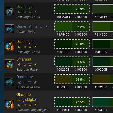
Dschungel
96.9
%
Dschungel-Farbe
#0E2C0B
#103300
#213616
Gurke
95.2
%
Gurken-Farbe
#1A4400
#103300
#214300
Dschungel
93.8
%
Dschungel-Farbe
#001E00
#103300
#001E00
Smaragd
94.5
%
Smaragd-Farbe
#00260E
#103300
#00260E
Dunkeloliv
93.5
%
Dunkeloliv-Farbe
#322F00
#103300
#322F00
Glasierte
Langlebigkeit
94.5
%
Glasierte Langlebigkeit-
#002911
#103300
#003921