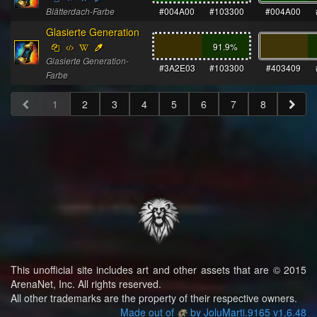
Blätterdach-Farbe
#004A00
#103300
#004A00
Glasierte Generation
91.9
%
Glasierte Generation-
#3A2E03
#103300
#403409
Farbe
1
2
3
4
5
6
7
8
This unofficial site includes art and other assets that are © 2015
ArenaNet, Inc. All rights reserved.
All other trademarks are the property of their respective owners.
Made out of
by JoluMarti.9165 v1.6.48